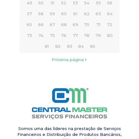
49
50
51
52
53
54
55
56
57
58
59
60
61
62
63
64
65
66
67
68
69
70
71
72
73
74
75
76
77
78
79
80
81
82
83
84
85
Próxima página
Somos uma das líderes na prestação de Serviços
Financeiros e Distribuição de Produtos Bancários,