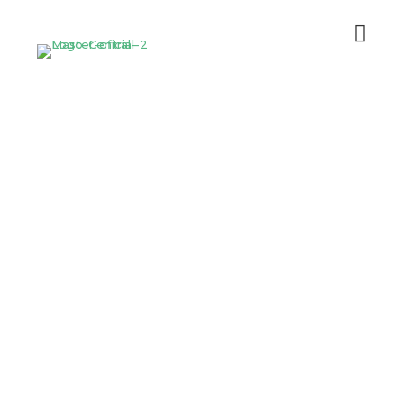
Liberdade
Financeira –
Estratégias com
Previdência e
Investimentos
19 de dezembro de 2025