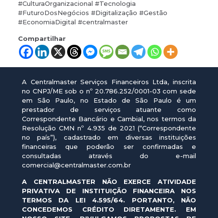
#CulturaOrganizacional #Tecnologia
#FuturoDosNegócios #Digitalização #Gestão
#EconomiaDigital #centralmaster
Compartilhar
A Centralmaster Serviços Financeiros Ltda, inscrita
no CNPJ/ME sob o nº 20.786.252/0001-03 com sede
em São Paulo, no Estado de São Paulo é um
prestador de serviços atuante como
Correspondente Bancário e Cambial, nos termos da
Resolução CMN nº 4.935 de 2021 (“Correspondente
no país”), cadastrado em diversas instituições
financeiras que poderão ser confirmadas e
consultadas através do e-mail
comercial@centralmaster.com.br
A CENTRALMASTER NÃO EXERCE ATIVIDADE
PRIVATIVA DE INSTITUIÇÃO FINANCEIRA NOS
TERMOS DA LEI 4.595/64. PORTANTO, NÃO
CONCEDEMOS CRÉDITO DIRETAMENTE. EM