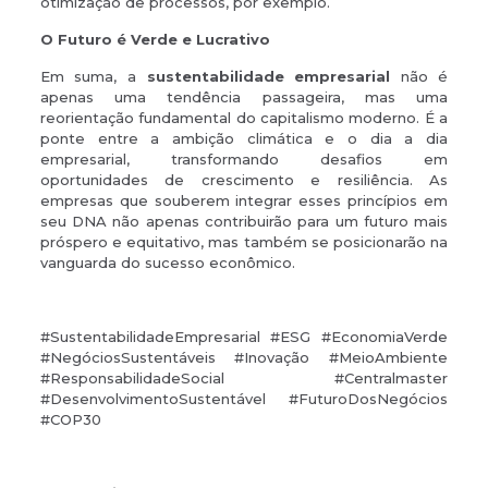
otimização de processos, por exemplo.
O Futuro é Verde e Lucrativo
Em suma, a
sustentabilidade empresarial
não é
apenas uma tendência passageira, mas uma
reorientação fundamental do capitalismo moderno. É a
ponte entre a ambição climática e o dia a dia
empresarial, transformando desafios em
oportunidades de crescimento e resiliência. As
empresas que souberem integrar esses princípios em
seu DNA não apenas contribuirão para um futuro mais
próspero e equitativo, mas também se posicionarão na
vanguarda do sucesso econômico.
#SustentabilidadeEmpresarial #ESG #EconomiaVerde
#NegóciosSustentáveis #Inovação #MeioAmbiente
#ResponsabilidadeSocial #Centralmaster
#DesenvolvimentoSustentável #FuturoDosNegócios
#COP30