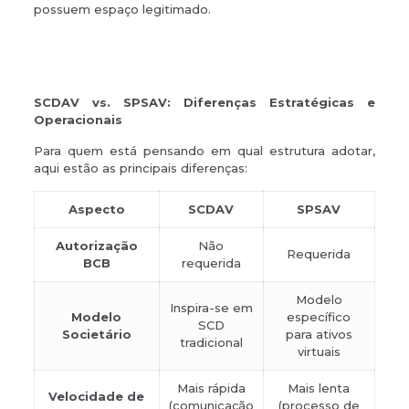
possuem espaço legitimado.
SCDAV vs. SPSAV: Diferenças Estratégicas e
Operacionais
Para quem está pensando em qual estrutura adotar,
aqui estão as principais diferenças:
Aspecto
SCDAV
SPSAV
Autorização
Não
Requerida
BCB
requerida
Modelo
Inspira-se em
Modelo
específico
SCD
Societário
para ativos
tradicional
virtuais
Mais rápida
Mais lenta
Velocidade de
(comunicação
(processo de