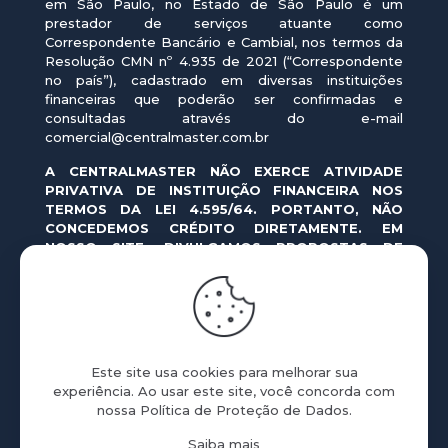
em São Paulo, no Estado de São Paulo é um
prestador de serviços atuante como
Correspondente Bancário e Cambial, nos termos da
Resolução CMN nº 4.935 de 2021 (“Correspondente
no país”), cadastrado em diversas instituições
financeiras que poderão ser confirmadas e
consultadas através do e-mail
comercial@centralmaster.com.br
A CENTRALMASTER NÃO EXERCE ATIVIDADE
PRIVATIVA DE INSTITUIÇÃO FINANCEIRA NOS
TERMOS DA LEI 4.595/64. PORTANTO, NÃO
CONCEDEMOS CRÉDITO DIRETAMENTE. EM
NOSSO SITE, DIVULGAMOS PROPOSTAS DE
OPERAÇÕES DE CRÉDITO REALIZADAS POR
INSTITUIÇÕES FINANCEIRAS AUTORIZADAS PELO
BANCO CENTRAL DO BRASIL.
As ofertas em nosso site e aplicativo são formuladas
pelas instituições financeiras, correspondendo a
Este site usa cookies para melhorar sua
simulações de crédito cujas condições variam
experiência. Ao usar este site, você concorda com
conforme a política de crédito da instituição
nossa
Política de Proteção de Dados
.
proponente. Nas simulações apresentadas, o prazo
de pagamento pode variar entre 1 e 180 meses, e o
Saiba mais