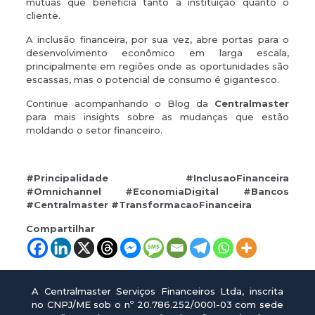
mútuas que beneficia tanto a instituição quanto o
cliente.
A inclusão financeira, por sua vez, abre portas para o
desenvolvimento econômico em larga escala,
principalmente em regiões onde as oportunidades são
escassas, mas o potencial de consumo é gigantesco.
Continue acompanhando o Blog da
Centralmaster
para mais insights sobre as mudanças que estão
moldando o setor financeiro.
#Principalidade #InclusaoFinanceira
#Omnichannel #EconomiaDigital #Bancos
#Centralmaster #TransformacaoFinanceira
Compartilhar
A Centralmaster Serviços Financeiros Ltda, inscrita
no CNPJ/ME sob o nº 20.786.252/0001-03 com sede