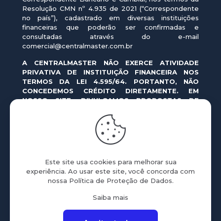
Resolução CMN nº 4.935 de 2021 (“Correspondente
no país”), cadastrado em diversas instituições
financeiras que poderão ser confirmadas e
consultadas através do e-mail
comercial@centralmaster.com.br
A CENTRALMASTER NÃO EXERCE ATIVIDADE
PRIVATIVA DE INSTITUIÇÃO FINANCEIRA NOS
TERMOS DA LEI 4.595/64. PORTANTO, NÃO
CONCEDEMOS CRÉDITO DIRETAMENTE. EM
NOSSO SITE, DIVULGAMOS PROPOSTAS DE
OPERAÇÕES DE CRÉDITO REALIZADAS POR
INSTITUIÇÕES FINANCEIRAS AUTORIZADAS PELO
BANCO CENTRAL DO BRASIL.
As ofertas em nosso site e aplicativo são formuladas
pelas instituições financeiras, correspondendo a
Este site usa cookies para melhorar sua
simulações de crédito cujas condições variam
experiência. Ao usar este site, você concorda com
conforme a política de crédito da instituição
nossa
Política de Proteção de Dados
.
proponente. Nas simulações apresentadas, o prazo
de pagamento pode variar entre 1 e 180 meses, e o
Saiba mais
Custo Efetivo Total (CET) pode variar entre 6,7% a.a.
e 805,34% a.a., dependendo da instituição escolhida.