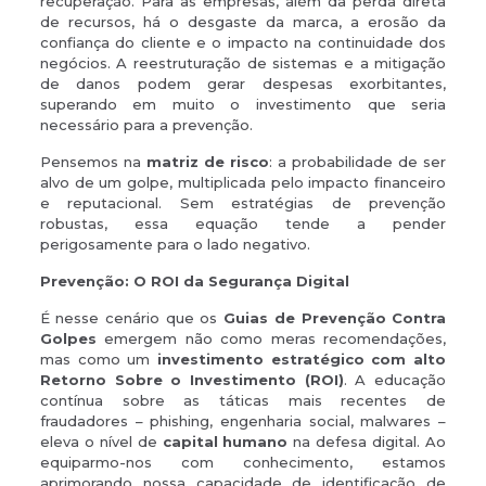
recuperação. Para as empresas, além da perda direta
de recursos, há o desgaste da marca, a erosão da
confiança do cliente e o impacto na continuidade dos
negócios. A reestruturação de sistemas e a mitigação
de danos podem gerar despesas exorbitantes,
superando em muito o investimento que seria
necessário para a prevenção.
Pensemos na
matriz de risco
: a probabilidade de ser
alvo de um golpe, multiplicada pelo impacto financeiro
e reputacional. Sem estratégias de prevenção
robustas, essa equação tende a pender
perigosamente para o lado negativo.
Prevenção: O ROI da Segurança Digital
É nesse cenário que os
Guias de Prevenção Contra
Golpes
emergem não como meras recomendações,
mas como um
investimento estratégico com alto
Retorno Sobre o Investimento (ROI)
. A educação
contínua sobre as táticas mais recentes de
fraudadores – phishing, engenharia social, malwares –
eleva o nível de
capital humano
na defesa digital. Ao
equiparmo-nos com conhecimento, estamos
aprimorando nossa capacidade de identificação de