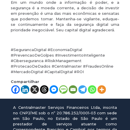
Em um mundo onde a informação é poder, e a
segurança é a moeda corrente, a decisão de investir
em prevenção é uma das mais econômicas e sensatas
que podemos tomar. Mantenha-se vigilante, eduque-
se continuamente e faça da segurança digital uma
prioridade inegociável. Seu capital digital agradecerá.
#SegurancaDigital #EconomiaDigital
#PrevencaoDeGolpes #InvestimentoInteligente
#Ciberseguranca #RiskManagement
#ProtecaoDeDados #Centralmaster #FraudesOnline
#MercadoDigital #CapitalDigital #ROI
Compartilhar
A Centralmaster Serviços Financeiros Ltda, inscrita
no CNPJ/ME sob o nº 20.786.252/0001-03 com sede
em São Paulo, no Estado de São Paulo é um
prestador de serviços atuante como
Correspondente Bancário e Cambial, nos termos da