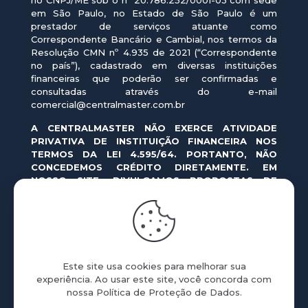
no CNPJ/ME sob o nº 20.786.252/0001-03 com sede
em São Paulo, no Estado de São Paulo é um
prestador de serviços atuante como
Correspondente Bancário e Cambial, nos termos da
Resolução CMN nº 4.935 de 2021 (“Correspondente
no país”), cadastrado em diversas instituições
financeiras que poderão ser confirmadas e
consultadas através do e-mail
comercial@centralmaster.com.br
A CENTRALMASTER NÃO EXERCE ATIVIDADE
PRIVATIVA DE INSTITUIÇÃO FINANCEIRA NOS
TERMOS DA LEI 4.595/64. PORTANTO, NÃO
CONCEDEMOS CRÉDITO DIRETAMENTE. EM
NOSSO SITE, DIVULGAMOS PROPOSTAS DE
OPERAÇÕES DE CRÉDITO REALIZADAS POR
INSTITUIÇÕES FINANCEIRAS AUTORIZADAS PELO
BANCO CENTRAL DO BRASIL.
As ofertas em nosso site e aplicativo são formuladas
pelas instituições financeiras, correspondendo a
Este site usa cookies para melhorar sua
simulações de crédito cujas condições variam
experiência. Ao usar este site, você concorda com
conforme a política de crédito da instituição
nossa
Política de Proteção de Dados
.
proponente. Nas simulações apresentadas, o prazo