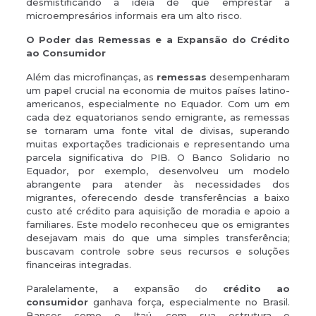
desmistificando a ideia de que emprestar a
microempresários informais era um alto risco.
O Poder das Remessas e a Expansão do Crédito
ao Consumidor
Além das microfinanças, as
remessas
desempenharam
um papel crucial na economia de muitos países latino-
americanos, especialmente no Equador. Com um em
cada dez equatorianos sendo emigrante, as remessas
se tornaram uma fonte vital de divisas, superando
muitas exportações tradicionais e representando uma
parcela significativa do PIB. O Banco Solidario no
Equador, por exemplo, desenvolveu um modelo
abrangente para atender às necessidades dos
migrantes, oferecendo desde transferências a baixo
custo até crédito para aquisição de moradia e apoio a
familiares. Este modelo reconheceu que os emigrantes
desejavam mais do que uma simples transferência;
buscavam controle sobre seus recursos e soluções
financeiras integradas.
Paralelamente, a expansão do
crédito ao
consumidor
ganhava força, especialmente no Brasil.
Bancos como o Itaú, com sua estrutura e