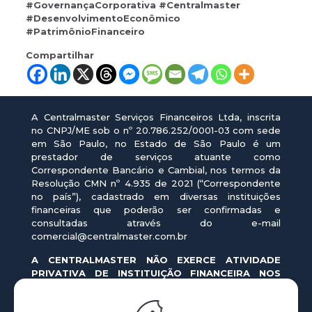
#GovernançaCorporativa #Centralmaster
#DesenvolvimentoEconômico
#PatrimônioFinanceiro
Compartilhar
A Centralmaster Serviços Financeiros Ltda, inscrita
no CNPJ/ME sob o nº 20.786.252/0001-03 com sede
em São Paulo, no Estado de São Paulo é um
prestador de serviços atuante como
Correspondente Bancário e Cambial, nos termos da
Resolução CMN nº 4.935 de 2021 (“Correspondente
no país”), cadastrado em diversas instituições
financeiras que poderão ser confirmadas e
consultadas através do e-mail
comercial@centralmaster.com.br
A CENTRALMASTER NÃO EXERCE ATIVIDADE
PRIVATIVA DE INSTITUIÇÃO FINANCEIRA NOS
TERMOS DA LEI 4.595/64. PORTANTO, NÃO
CONCEDEMOS CRÉDITO DIRETAMENTE. EM