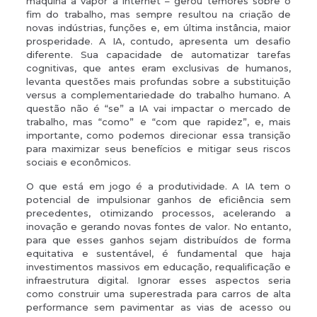
máquina a vapor à internet – gerou temores sobre o
fim do trabalho, mas sempre resultou na criação de
novas indústrias, funções e, em última instância, maior
prosperidade. A IA, contudo, apresenta um desafio
diferente. Sua capacidade de automatizar tarefas
cognitivas, que antes eram exclusivas de humanos,
levanta questões mais profundas sobre a substituição
versus a complementariedade do trabalho humano. A
questão não é “se” a IA vai impactar o mercado de
trabalho, mas “como” e “com que rapidez”, e, mais
importante, como podemos direcionar essa transição
para maximizar seus benefícios e mitigar seus riscos
sociais e econômicos.
O que está em jogo é a produtividade. A IA tem o
potencial de impulsionar ganhos de eficiência sem
precedentes, otimizando processos, acelerando a
inovação e gerando novas fontes de valor. No entanto,
para que esses ganhos sejam distribuídos de forma
equitativa e sustentável, é fundamental que haja
investimentos massivos em educação, requalificação e
infraestrutura digital. Ignorar esses aspectos seria
como construir uma superestrada para carros de alta
performance sem pavimentar as vias de acesso ou