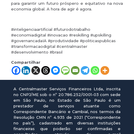
para garantir um futuro próspero e equitativo na nova
economia global. A hora de agir é agora.
#inteligenciaartificial #futurodotrabalho
#economiadigital #inovacao #reskilling #upskilling
#governancadaIA #produtividade #politicaspublicas
#transformacaodigital #centralmaster
#desenvolvimento #brasil
Compartilhar
A Centralmaster Serviços Financeiros Ltda, inscrita
no CNPJ/ME sob o nº 20.786.252/0001-03 com sede
em São Paulo, no Estado de São Paulo é um
prestador de serviços atuante como
Correspondente Bancário e Cambial, nos termos da
Resolução CMN nº 4.935 de 2021 (“Correspondente
no país”), cadastrado em diversas instituições
financeiras que poderão ser confirmadas e