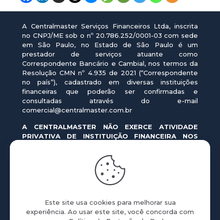
A Centralmaster Serviços Financeiros Ltda, inscrita
no CNPJ/ME sob o nº 20.786.252/0001-03 com sede
em São Paulo, no Estado de São Paulo é um
prestador de serviços atuante como
Correspondente Bancário e Cambial, nos termos da
Resolução CMN nº 4.935 de 2021 (“Correspondente
no país”), cadastrado em diversas instituições
financeiras que poderão ser confirmadas e
consultadas através do e-mail
comercial@centralmaster.com.br
A CENTRALMASTER NÃO EXERCE ATIVIDADE
PRIVATIVA DE INSTITUIÇÃO FINANCEIRA NOS
TERMOS DA LEI 4.595/64. PORTANTO, NÃO
CONCEDEMOS CRÉDITO DIRETAMENTE. EM
NOSSO SITE, DIVULGAMOS PROPOSTAS DE
OPERAÇÕES DE CRÉDITO REALIZADAS POR
INSTITUIÇÕES FINANCEIRAS AUTORIZADAS PELO
BANCO CENTRAL DO BRASIL.
Este site usa cookies para melhorar sua
As ofertas em nosso site e aplicativo são formuladas
experiência. Ao usar este site, você concorda com
pelas instituições financeiras, correspondendo a