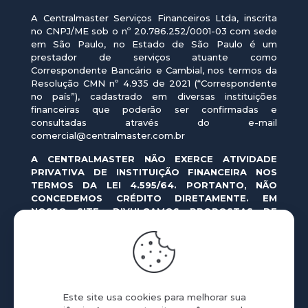
A Centralmaster Serviços Financeiros Ltda, inscrita
no CNPJ/ME sob o nº 20.786.252/0001-03 com sede
em São Paulo, no Estado de São Paulo é um
prestador de serviços atuante como
Correspondente Bancário e Cambial, nos termos da
Resolução CMN nº 4.935 de 2021 (“Correspondente
no país”), cadastrado em diversas instituições
financeiras que poderão ser confirmadas e
consultadas através do e-mail
comercial@centralmaster.com.br
A CENTRALMASTER NÃO EXERCE ATIVIDADE
PRIVATIVA DE INSTITUIÇÃO FINANCEIRA NOS
TERMOS DA LEI 4.595/64. PORTANTO, NÃO
CONCEDEMOS CRÉDITO DIRETAMENTE. EM
NOSSO SITE, DIVULGAMOS PROPOSTAS DE
OPERAÇÕES DE CRÉDITO REALIZADAS POR
INSTITUIÇÕES FINANCEIRAS AUTORIZADAS PELO
BANCO CENTRAL DO BRASIL.
As ofertas em nosso site e aplicativo são formuladas
pelas instituições financeiras, correspondendo a
Este site usa cookies para melhorar sua
simulações de crédito cujas condições variam