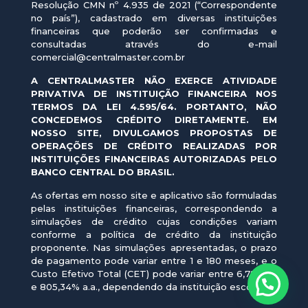
Resolução CMN nº 4.935 de 2021 (“Correspondente
no país”), cadastrado em diversas instituições
financeiras que poderão ser confirmadas e
consultadas através do e-mail
comercial@centralmaster.com.br
A CENTRALMASTER NÃO EXERCE ATIVIDADE
PRIVATIVA DE INSTITUIÇÃO FINANCEIRA NOS
TERMOS DA LEI 4.595/64. PORTANTO, NÃO
CONCEDEMOS CRÉDITO DIRETAMENTE. EM
NOSSO SITE, DIVULGAMOS PROPOSTAS DE
OPERAÇÕES DE CRÉDITO REALIZADAS POR
INSTITUIÇÕES FINANCEIRAS AUTORIZADAS PELO
BANCO CENTRAL DO BRASIL.
As ofertas em nosso site e aplicativo são formuladas
pelas instituições financeiras, correspondendo a
simulações de crédito cujas condições variam
conforme a política de crédito da instituição
proponente. Nas simulações apresentadas, o prazo
de pagamento pode variar entre 1 e 180 meses, e o
Custo Efetivo Total (CET) pode variar entre 6,7% a.a.
e 805,34% a.a., dependendo da instituição escolhida.