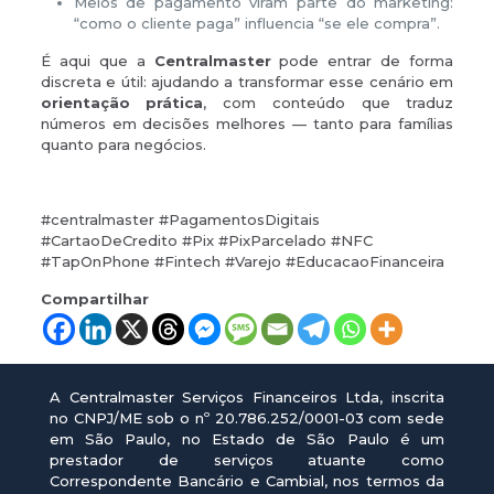
Meios de pagamento viram parte do marketing:
“como o cliente paga” influencia “se ele compra”.
É aqui que a
Centralmaster
pode entrar de forma
discreta e útil: ajudando a transformar esse cenário em
orientação prática
, com conteúdo que traduz
números em decisões melhores — tanto para famílias
quanto para negócios.
#centralmaster #PagamentosDigitais
#CartaoDeCredito #Pix #PixParcelado #NFC
#TapOnPhone #Fintech #Varejo #EducacaoFinanceira
Compartilhar
A Centralmaster Serviços Financeiros Ltda, inscrita
no CNPJ/ME sob o nº 20.786.252/0001-03 com sede
em São Paulo, no Estado de São Paulo é um
prestador de serviços atuante como
Correspondente Bancário e Cambial, nos termos da