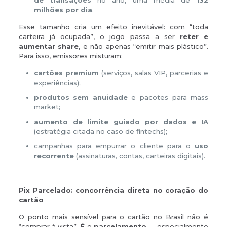
de transações
no ano, uma média de
132
milhões por dia
.
Esse tamanho cria um efeito inevitável: com “toda
carteira já ocupada”, o jogo passa a ser
reter e
aumentar share
, e não apenas “emitir mais plástico”.
Para isso, emissores misturam:
cartões premium
(serviços, salas VIP, parcerias e
experiências);
produtos sem anuidade
e pacotes para mass
market;
aumento de limite guiado por dados e IA
(estratégia citada no caso de fintechs);
campanhas para empurrar o cliente para o
uso
recorrente
(assinaturas, contas, carteiras digitais).
Pix Parcelado: concorrência direta no coração do
cartão
O ponto mais sensível para o cartão no Brasil não é
“comprar à vista”. É o
parcelamento
— especialmente