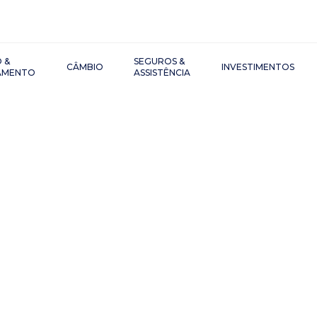
 &
SEGUROS &
CÂMBIO
INVESTIMENTOS
IAMENTO
ASSISTÊNCIA
o de Capital e