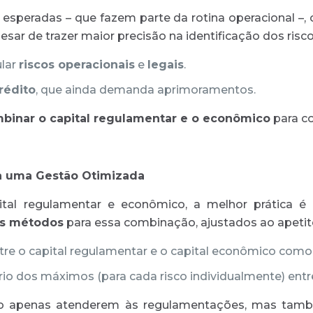
esperadas – que fazem parte da rotina operacional –, o
ar de trazer maior precisão na identificação dos riscos
ular
riscos operacionais
e
legais
.
rédito
, que ainda demanda aprimoramentos.
binar o capital regulamentar e o econômico
para co
ra uma Gestão Otimizada
pital regulamentar e econômico, a melhor prática é
es métodos
para essa combinação, ajustados ao apetite 
ntre o capital regulamentar e o capital econômico como 
io dos máximos (para cada risco individualmente) entr
 apenas atenderem às regulamentações, mas també