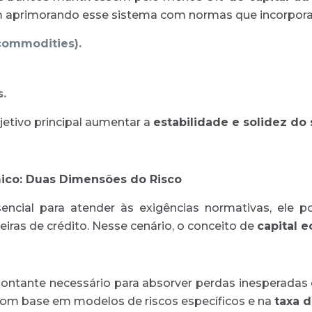
m aprimorando esse sistema com normas que incorporam
commodities).
.
etivo principal aumentar a
estabilidade e solidez do 
mico: Duas Dimensões do Risco
encial para atender às exigências normativas, ele p
teiras de crédito. Nesse cenário, o conceito de
capital 
ntante necessário para absorver perdas inesperadas e
o com base em modelos de riscos específicos e na
taxa d