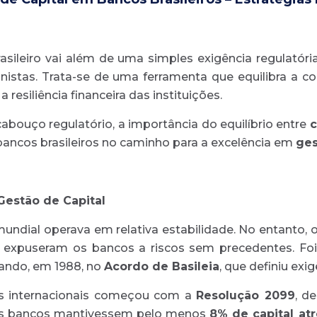
asileiro vai além de uma simples exigência regulatóri
onistas. Trata-se de uma ferramenta que equilibra a 
resiliência financeira das instituições.
abouço regulatório, a importância do equilíbrio entre
c
 bancos brasileiros no caminho para a excelência em
ges
Gestão de Capital
mundial operava em relativa estabilidade. No entanto,
io expuseram os bancos a riscos sem precedentes. F
nando, em 1988, no
Acordo de Basileia
, que definiu exi
s internacionais começou com a
Resolução 2099
, d
 os bancos mantivessem pelo menos
8% de capital at